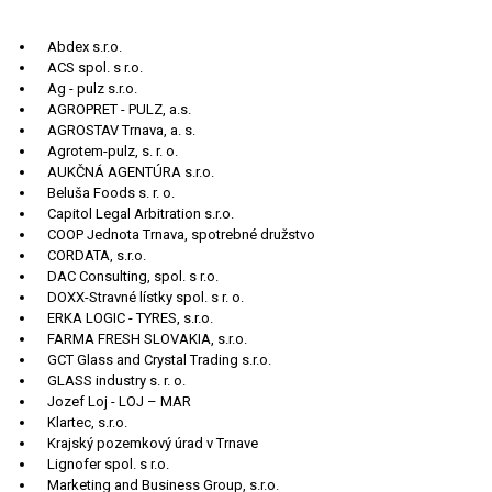
Abdex s.r.o.
ACS spol. s r.o.
Ag - pulz s.r.o.
AGROPRET - PULZ, a.s.
AGROSTAV Trnava, a. s.
Agrotem-pulz, s. r. o.
AUKČNÁ AGENTÚRA s.r.o.
Beluša Foods s. r. o.
Capitol Legal Arbitration s.r.o.
COOP Jednota Trnava, spotrebné družstvo
CORDATA, s.r.o.
DAC Consulting, spol. s r.o.
DOXX-Stravné lístky spol. s r. o.
ERKA LOGIC - TYRES, s.r.o.
FARMA FRESH SLOVAKIA, s.r.o.
GCT Glass and Crystal Trading s.r.o.
GLASS industry s. r. o.
Jozef Loj - LOJ – MAR
Klartec, s.r.o.
Krajský pozemkový úrad v Trnave
Lignofer spol. s r.o.
Marketing and Business Group, s.r.o.