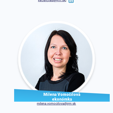
vaclav.paul@jrm.sk
Milena Vomočilová
ekonómka
milena.vomocilova@jrm.sk