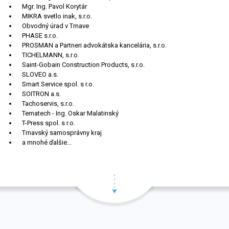
Mgr. Ing. Pavol Korytár
MIKRA svetlo inak, s.r.o.
Obvodný úrad v Trnave
PHASE s.r.o.
PROSMAN a Partneri advokátska kancelária, s.r.o.
TICHELMANN, s.r.o.
Saint-Gobain Construction Products, s.r.o.
SLOVEO a.s.
Smart Service spol. s r.o.
SOITRON a.s.
Tachoservis, s.r.o.
Tematech - Ing. Oskar Malatinský
T-Press spol. s r.o.
Trnavský samosprávny kraj
a mnohé ďalšie...