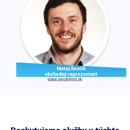
Matej Ševčík
obchodný reprezentant
matej.sevcik@jrm.sk