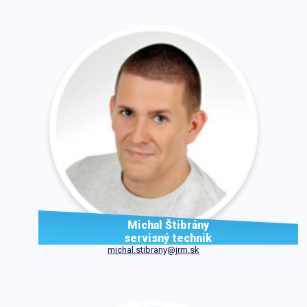
Michal Štibrány
servisný technik
michal.stibrany@jrm.sk