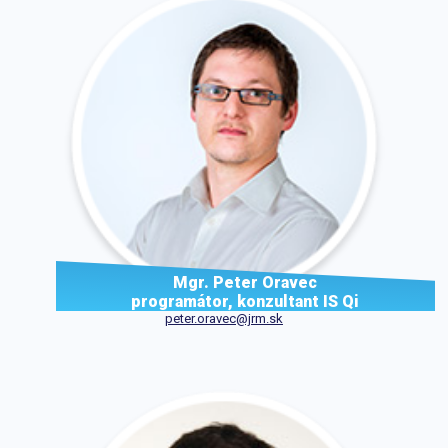
Mgr. Peter Oravec
programátor, konzultant IS Qi
peter.oravec@jrm.sk