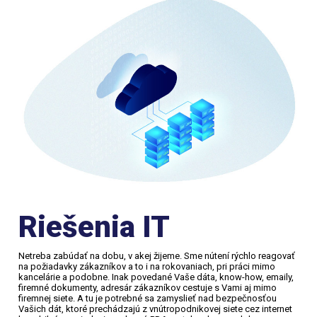
Riešenia IT
Netreba zabúdať na dobu, v akej žijeme. Sme nútení rýchlo reagovať
na požiadavky zákazníkov a to i na rokovaniach, pri práci mimo
kancelárie a podobne. Inak povedané Vaše dáta, know-how, emaily,
firemné dokumenty, adresár zákazníkov cestuje s Vami aj mimo
firemnej siete. A tu je potrebné sa zamyslieť nad bezpečnosťou
Vašich dát, ktoré prechádzajú z vnútropodnikovej siete cez internet