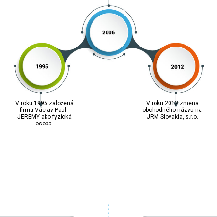
V roku 1995 založená
V roku 2012 zmena
firma Václav Paul -
obchodného názvu na
JEREMY ako fyzická
JRM Slovakia, s.r.o.
osoba.