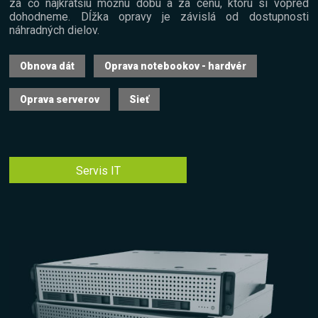
za čo najkratšiu možnú dobu a za cenu, ktorú si vopred
dohodneme. Dĺžka opravy je závislá od dostupnosti
náhradných dielov.
Obnova dát
Oprava notebookov - hardvér
Oprava serverov
Sieť
Servis IT