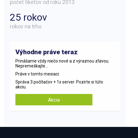
počet tiketov od roku 2013
25 rokov
rokov na trhu
Výhodne práve teraz
Prinášame vždy niečo nové a z výraznou zľavou.
Nepremeškajte...
Práve v tomto mesiaci:
Správa 3 počítačov + 1x server. Pozirte si túto
akciu.
Akcia