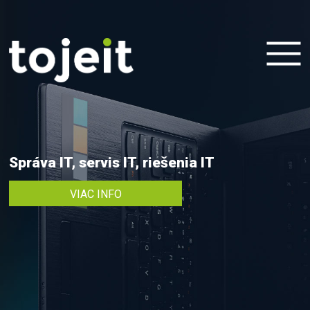
menu
Správa IT, servis IT, riešenia IT
VIAC INFO