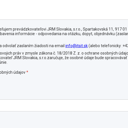
ľujem prevádzkovateľovi JRM Slovakia, s.r.o., Spartakovská 11, 917 01
bavenia informácie - odpovedania na otázku, dopyt, objednávku (zaslan
 odvolať zaslaním žiadosti na email
info@itsit.sk
(alebo telefonicky :+4
vojich práv v zmysle zákona č. 18/2018 Z. z. o ochrane osobných údajo
vateľ JRM Slovakia, s.r.o.zaručuje, že osobné údaje bude spracovávať 
únie.
sobných údajov
*