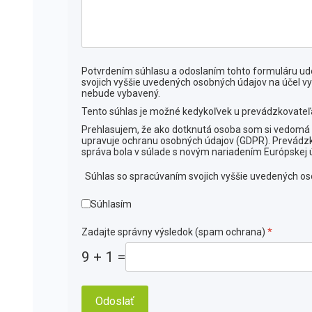
Potvrdením súhlasu a odoslaním tohto formuláru ude
svojich vyššie uvedených osobných údajov na účel vy
nebude vybavený.
Tento súhlas je možné kedykoľvek u prevádzkovateľa
Prehlasujem, že ako dotknutá osoba som si vedomá s
upravuje ochranu osobných údajov (GDPR). Prevádzko
správa bola v súlade s novým nariadením Európskej 
Súhlas so spracúvaním svojich vyššie uvedených o
Súhlasím
Zadajte správny výsledok (spam ochrana)
*
9 + 1 =
Odoslať