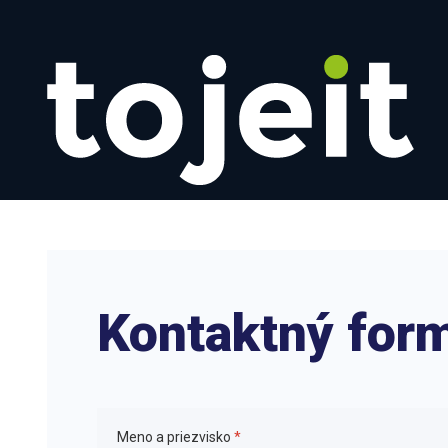
Kontaktný for
Meno a priezvisko
*