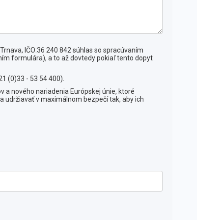
 Trnava, IČO:36 240 842 súhlas so spracúvaním
ím formulára), a to až dovtedy pokiaľ tento dopyt
21 (0)33 - 53 54 400).
v a nového nariadenia Európskej únie, ktoré
a udržiavať v maximálnom bezpečí tak, aby ich