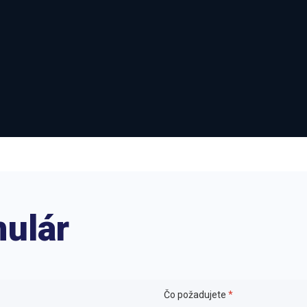
mulár
Čo požadujete
*